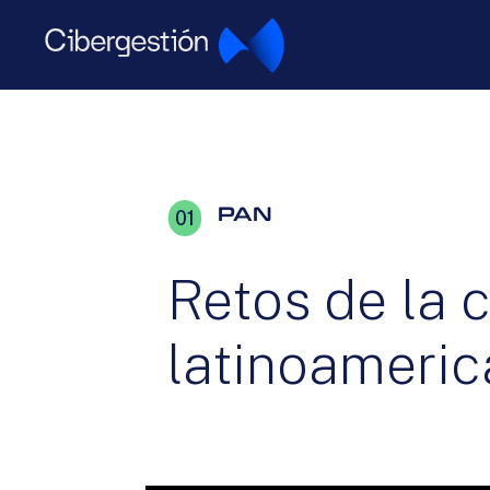
PANEL
01
Retos de la
latinoameri