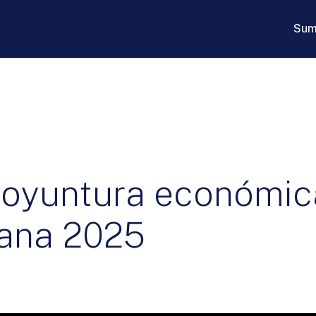
Sum
 coyuntura económic
cana 2025