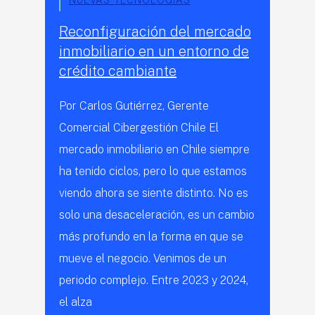
Reconfiguración del mercado
inmobiliario en un entorno de
crédito cambiante
Por Carlos Gutiérrez, Gerente
Comercial Cibergestión Chile El
mercado inmobiliario en Chile siempre
ha tenido ciclos, pero lo que estamos
viendo ahora se siente distinto. No es
solo una desaceleración, es un cambio
más profundo en la forma en que se
mueve el negocio. Venimos de un
periodo complejo. Entre 2023 y 2024,
el alza