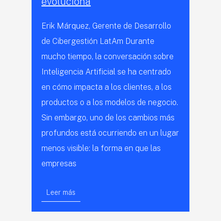
evoluciona
Erik Márquez, Gerente de Desarrollo
de Cibergestión LatAm Durante
mucho tiempo, la conversación sobre
Inteligencia Artificial se ha centrado
en cómo impacta a los clientes, a los
productos o a los modelos de negocio.
Sin embargo, uno de los cambios más
profundos está ocurriendo en un lugar
menos visible: la forma en que las
empresas
Leer más