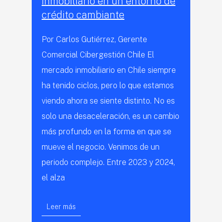
inmobiliario en un entorno de
crédito cambiante
Por Carlos Gutiérrez, Gerente
Comercial Cibergestión Chile El
mercado inmobiliario en Chile siempre
ha tenido ciclos, pero lo que estamos
viendo ahora se siente distinto. No es
solo una desaceleración, es un cambio
más profundo en la forma en que se
mueve el negocio. Venimos de un
periodo complejo. Entre 2023 y 2024,
el alza
Leer más