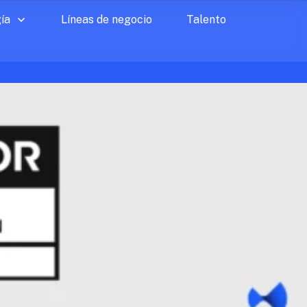
ía
Líneas de negocio
Talento