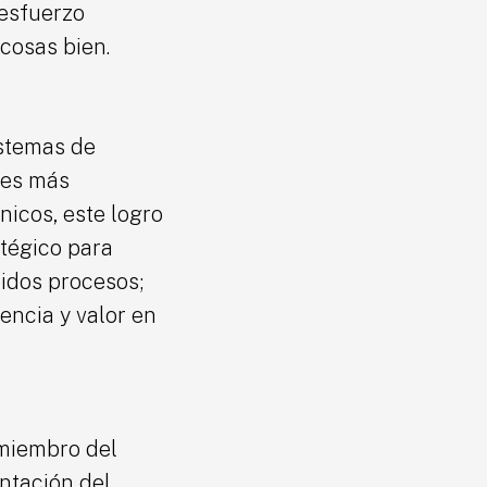
 esfuerzo
cosas bien.
istemas de
res más
nicos, este logro
atégico para
bidos procesos;
encia y valor en
 miembro del
ntación del