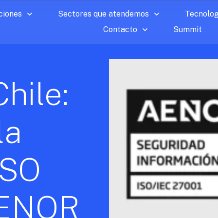
ciones
Sectores que atendemos
Tecnolog
Contacto
Summit
hile:
la
ISO
AENOR